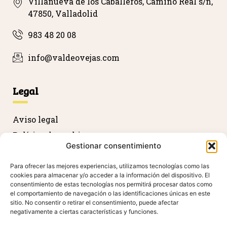
Villanueva de los Caballeros, Camino Real s/n,
47850, Valladolid
983 48 20 08
info@valdeovejas.com
Legal
Aviso legal
Política de cookies
Gestionar consentimiento
Política de privacidad
Devolución y reembolso
Para ofrecer las mejores experiencias, utilizamos tecnologías como las
cookies para almacenar y/o acceder a la información del dispositivo. El
Declaración de accesibilidad
consentimiento de estas tecnologías nos permitirá procesar datos como
el comportamiento de navegación o las identificaciones únicas en este
sitio. No consentir o retirar el consentimiento, puede afectar
negativamente a ciertas características y funciones.
Agradecimientos