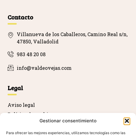
…
Contacto
Villanueva de los Caballeros, Camino Real s/n,
47850, Valladolid
983 48 20 08
info@valdeovejas.com
Legal
Aviso legal
Política de cookies
Gestionar consentimiento
Política de privacidad
Devolución y reembolso
Para ofrecer las mejores experiencias, utilizamos tecnologías como las