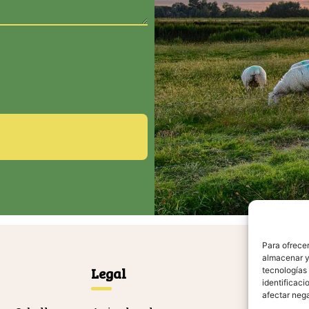
Para ofrecer
almacenar y/
Legal
Ag
tecnologías
identificaci
afectar nega