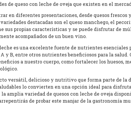
des de queso con leche de oveja que existen en el mercad
rar en diferentes presentaciones, desde quesos frescos 
variedades destacadas son el queso manchego, el pecorino
e sus propias características y se puede disfrutar de múl
plemente acompañados de un buen vino.
leche es una excelente fuente de nutrientes esenciales p
as A y B, entre otros nutrientes beneficiosos para la salu
ficios a nuestro cuerpo, como fortalecer los huesos, mej
ológico.
to versátil, delicioso y nutritivo que forma parte de la
ludables lo convierten en una opción ideal para disfrut
re la amplia variedad de quesos con leche de oveja dispon
e arrepentirás de probar este manjar de la gastronomía mu