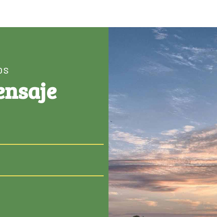
OS
ensaje