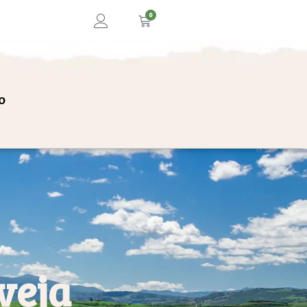
0
o
veja