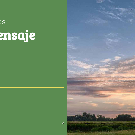
OS
ensaje