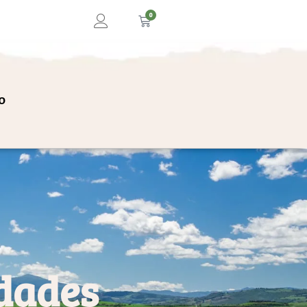
0
o
edades