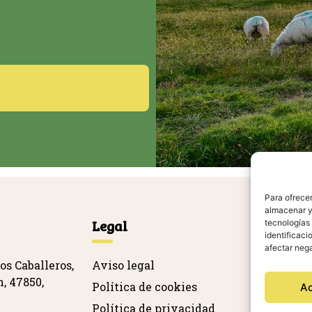
Para ofrecer
almacenar y/
Legal
Ag
tecnologías
identificaci
afectar nega
os Caballeros,
Aviso legal
, 47850,
Política de cookies
A
Política de privacidad