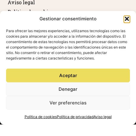
Aviso legal
Política de cookies
Gestionar consentimiento
Política de privacidad
Devolución y reembolso
Para ofrecer las mejores experiencias, utilizamos tecnologías como las
cookies para almacenar y/o acceder a la información del dispositivo. El
Declaración de accesibilidad
consentimiento de estas tecnologías nos permitirá procesar datos como
el comportamiento de navegación o las identificaciones únicas en este
sitio. No consentir o retirar el consentimiento, puede afectar
negativamente a ciertas características y funciones.
Agradecimientos
Aceptar
Denegar
Ver preferencias
Política de cookies
Política de privacidad
Aviso legal
Valdeovejas, S.L. Todos los derechos reservados –
Desarrollado por
TOOOLS