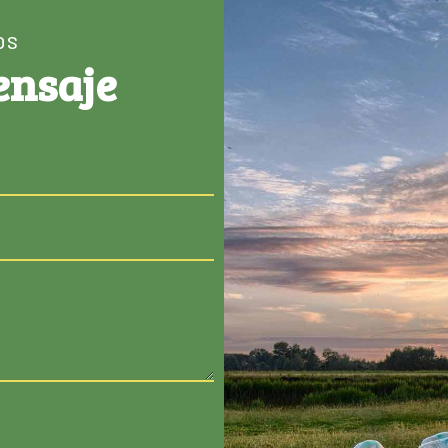
OS
ensaje