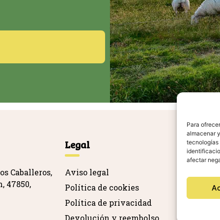
Para ofrecer
almacenar y/
Legal
Ag
tecnologías
identificaci
afectar nega
os Caballeros,
Aviso legal
, 47850,
Política de cookies
A
Política de privacidad
Devolución y reembolso