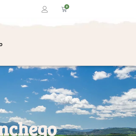
0
o
anchego