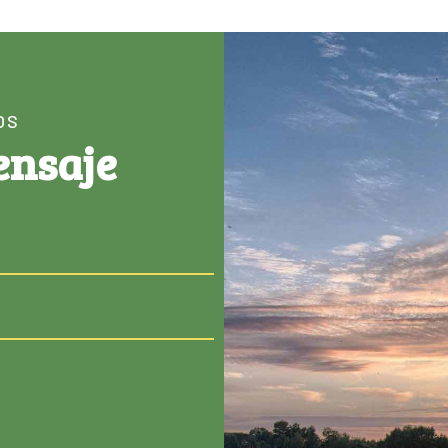
OS
ensaje