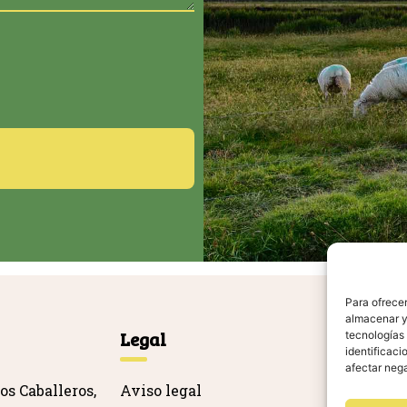
Para ofrecer
almacenar y/
Legal
Ag
tecnologías
identificaci
afectar nega
os Caballeros,
Aviso legal