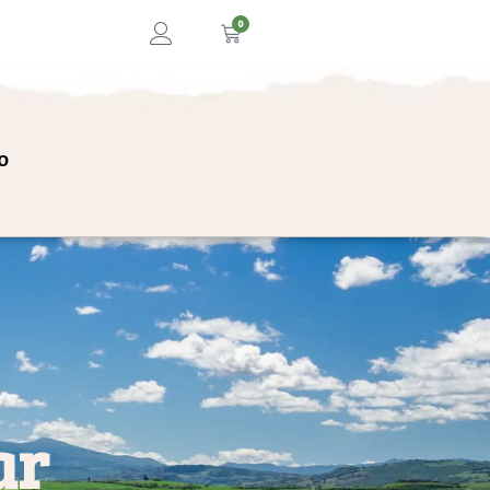
0
o
ar