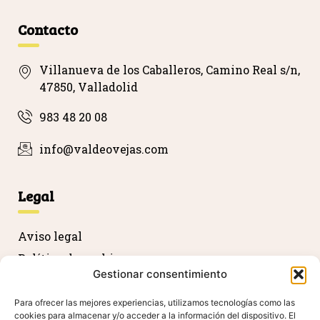
Contacto
Villanueva de los Caballeros, Camino Real s/n,
47850, Valladolid
983 48 20 08
info@valdeovejas.com
Legal
Aviso legal
Política de cookies
Gestionar consentimiento
Política de privacidad
Devolución y reembolso
Para ofrecer las mejores experiencias, utilizamos tecnologías como las
cookies para almacenar y/o acceder a la información del dispositivo. El