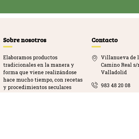
Sobre nosotros
Contacto
Elaboramos productos
Villanueva de l
tradicionales en la manera y
Camino Real s/n
forma que viene realizándose
Valladolid
hace mucho tiempo, con recetas
983 48 20 08
y procedimientos seculares
info@valdeove
…
Valdeovejas, S.L. Tod