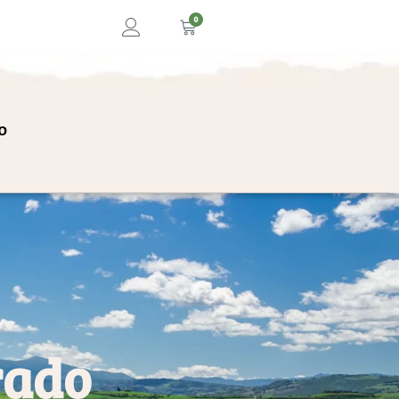
0
o
rado