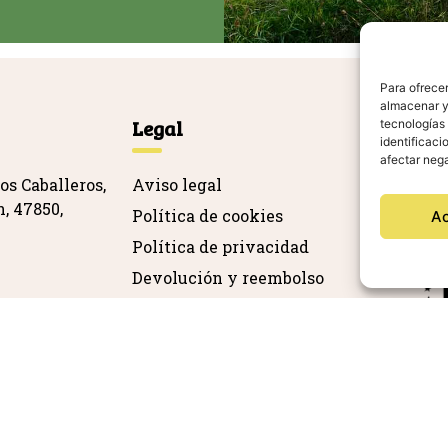
Para ofrecer
almacenar y/
Legal
Ag
tecnologías
identificaci
afectar nega
os Caballeros,
Aviso legal
, 47850,
Política de cookies
A
Política de privacidad
Devolución y reembolso
Declaración de accesibilidad
jas.com
os los derechos reservados – Desarrollado por
TOOOLS